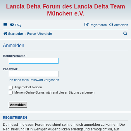
Lancia Delta Forum des Lancia Delta Team
München e.V.
FAQ
Registrieren
Anmelden
S
Startseite
Foren-Übersicht
u
Anmelden
c
h
Benutzername:
e
Passwort:
Ich habe mein Passwort vergessen
Angemeldet bleiben
Meinen Online-Status während dieser Sitzung verbergen
REGISTRIEREN
Du musst in diesem Forum registriert sein, um dich anmelden zu können. Die
Registrierung ist in wenigen Augenblicken erledigt und ermöglicht dir, auf