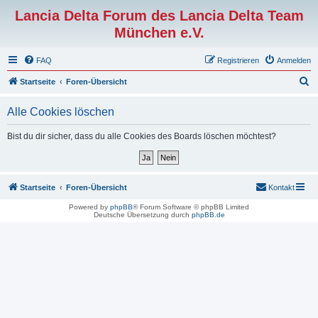
Lancia Delta Forum des Lancia Delta Team
München e.V.
FAQ
Registrieren
Anmelden
S
Startseite
Foren-Übersicht
u
Alle Cookies löschen
c
h
Bist du dir sicher, dass du alle Cookies des Boards löschen möchtest?
e
Startseite
Foren-Übersicht
Kontakt
Powered by
phpBB
® Forum Software © phpBB Limited
Deutsche Übersetzung durch
phpBB.de