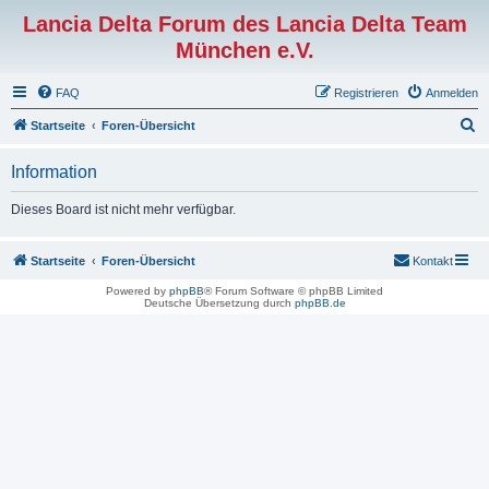
Lancia Delta Forum des Lancia Delta Team
München e.V.
FAQ
Registrieren
Anmelden
S
Startseite
Foren-Übersicht
u
Information
c
h
Dieses Board ist nicht mehr verfügbar.
e
Startseite
Foren-Übersicht
Kontakt
Powered by
phpBB
® Forum Software © phpBB Limited
Deutsche Übersetzung durch
phpBB.de