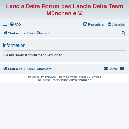
Lancia Delta Forum des Lancia Delta Team
München e.V.
FAQ
Registrieren
Anmelden
S
Startseite
Foren-Übersicht
u
Information
c
h
Dieses Board ist nicht mehr verfügbar.
e
Startseite
Foren-Übersicht
Kontakt
Powered by
phpBB
® Forum Software © phpBB Limited
Deutsche Übersetzung durch
phpBB.de