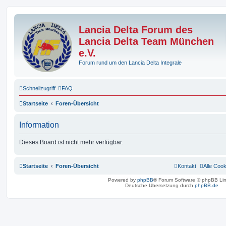
Lancia Delta Forum des
Lancia Delta Team München
e.V.
Forum rund um den Lancia Delta Integrale
Schnellzugriff
FAQ
Startseite
Foren-Übersicht
Information
Dieses Board ist nicht mehr verfügbar.
Startseite
Foren-Übersicht
Kontakt
Alle Coo
Powered by
phpBB
® Forum Software © phpBB Lim
Deutsche Übersetzung durch
phpBB.de