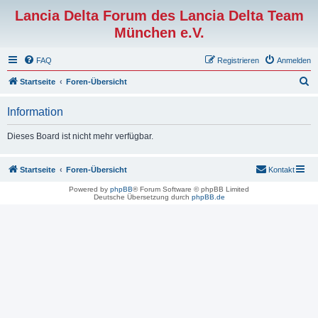
Lancia Delta Forum des Lancia Delta Team
München e.V.
FAQ
Registrieren
Anmelden
S
Startseite
Foren-Übersicht
u
Information
c
h
Dieses Board ist nicht mehr verfügbar.
e
Startseite
Foren-Übersicht
Kontakt
Powered by
phpBB
® Forum Software © phpBB Limited
Deutsche Übersetzung durch
phpBB.de