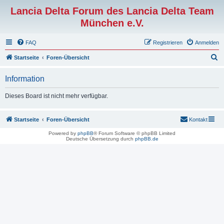
Lancia Delta Forum des Lancia Delta Team
München e.V.
FAQ
Registrieren
Anmelden
S
Startseite
Foren-Übersicht
u
Information
c
h
Dieses Board ist nicht mehr verfügbar.
e
Startseite
Foren-Übersicht
Kontakt
Powered by
phpBB
® Forum Software © phpBB Limited
Deutsche Übersetzung durch
phpBB.de