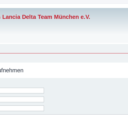
s Lancia Delta Team München e.V.
aufnehmen