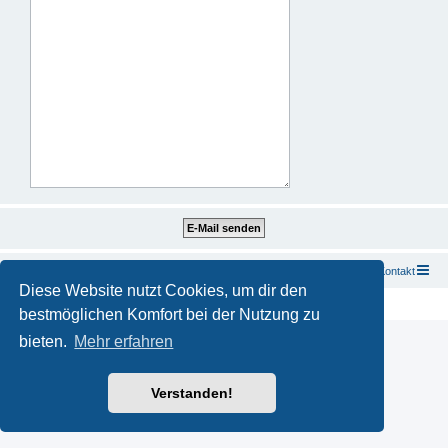
Startseite
Foren-Übersicht
Kontakt
Diese Website nutzt Cookies, um dir den
Powered by
phpBB
® Forum Software © phpBB Limited
Deutsche Übersetzung durch
phpBB.de
bestmöglichen Komfort bei der Nutzung zu
bieten.
Mehr erfahren
Verstanden!