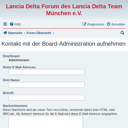
Lancia Delta Forum des Lancia Delta Team
München e.V.
FAQ
Registrieren
Anmelden
S
Startseite
Foren-Übersicht
u
Kontakt mit der Board-Administration aufnehmen
c
h
Empfänger:
Administrator
e
Deine E-Mail-Adresse:
Dein Name:
Betreff:
Nachrichtentext:
Diese Nachricht wird als reiner Text verschickt, verwende daher kein HTML oder
BBCode. Als Antwort-Adresse für die E-Mail wird deine E-Mail-Adresse angegeben.