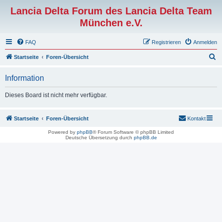
Lancia Delta Forum des Lancia Delta Team
München e.V.
FAQ
Registrieren
Anmelden
S
Startseite
Foren-Übersicht
u
Information
c
h
Dieses Board ist nicht mehr verfügbar.
e
Startseite
Foren-Übersicht
Kontakt
Powered by
phpBB
® Forum Software © phpBB Limited
Deutsche Übersetzung durch
phpBB.de